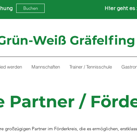
chung
Buchen
Hier geht es 
Grün-Weiß Gräfelfing 
lied werden
Mannschaften
Trainer / Tennisschule
Gastro
 Partner / Förde
re großzügigen Partner im Förderkreis, die es ermöglichen, erstklas